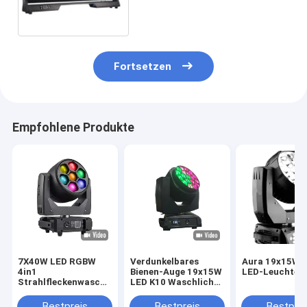
Lichtperlen
Fortsetzen
Empfohlene Produkte
7X40W LED RGBW
Verdunkelbares
Aura 19x15W 
4in1
Bienen-Auge 19x15W
LED-Leuchten
Strahlfleckenwaschung
LED K10 Waschlicht
für dynamische
Zoom
Lichteffekte
Bestpreis
Bestpreis
Bestprei