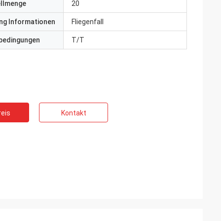
ellmenge
20
ng Informationen
Fliegenfall
bedingungen
T/T
eis
Kontakt