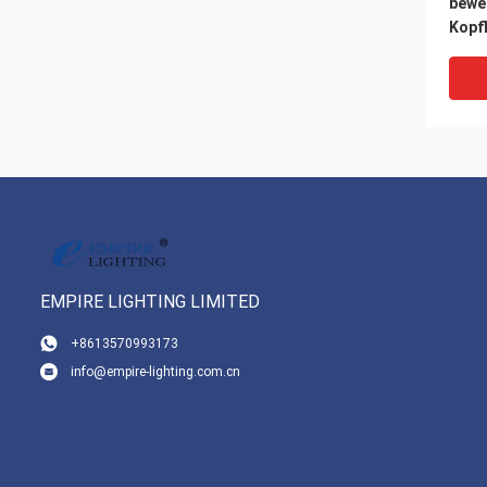
bewe
Kopfl
60 G
EMPIRE LIGHTING LIMITED
VI
+8613570993173
info@empire-lighting.com.cn
22/3
Kana
Bewe
Kopf
Stüc