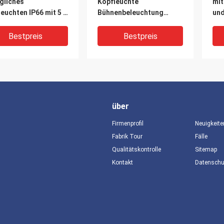
gliches
Kopfleuchte
mit
euchten IP66 mit 5 -
Bühnenbeleuchtung
un
rad Zoom
Wasserdicht IP65 17
Festkörper 1 Weißlicht
Bestpreis
Bestpreis
über
Firmenprofil
Neuigkeite
Fabrik Tour
Fälle
Qualitätskontrolle
Sitemap
DEO
VIDEO
V
Kontakt
Datensch
6/57/76CH DMX
Wasserdicht 19X40W
Str
l Wasserdichtes
LED-Strahlwasch
was
gliches
beweglicher Kopf Zoom
bew
leuchten mit 19
K15 Bühnenbeleuchtung
mit
k 40W RGBW 4 in 1
Fok
Bestpreis
Bestpreis