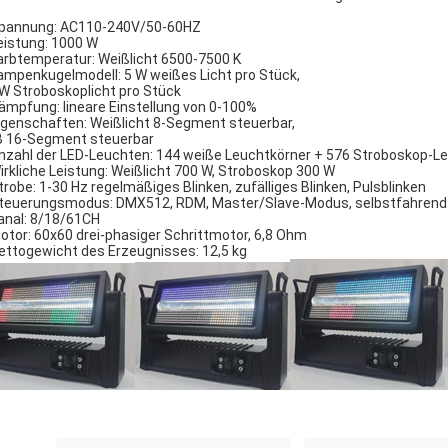
pannung: AC110-240V/50-60HZ
eistung: 1000 W
arbtemperatur: Weißlicht 6500-7500 K
ampenkugelmodell: 5 W weißes Licht pro Stück,
 W Stroboskoplicht pro Stück
ämpfung: lineare Einstellung von 0-100%
igenschaften: Weißlicht 8-Segment steuerbar,
 16-Segment steuerbar
nzahl der LED-Leuchten: 144 weiße Leuchtkörner + 576 Stroboskop-L
irkliche Leistung: Weißlicht 700 W, Stroboskop 300 W
trobe: 1-30 Hz regelmäßiges Blinken, zufälliges Blinken, Pulsblinken
teuerungsmodus: DMX512, RDM, Master/Slave-Modus, selbstfahrend
anal: 8/18/61CH
otor: 60x60 drei-phasiger Schrittmotor, 6,8 Ohm
ettogewicht des Erzeugnisses: 12,5 kg