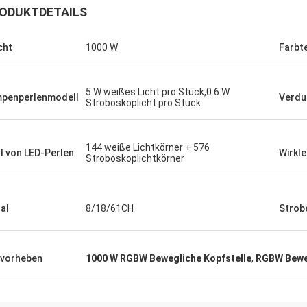
ODUKTDETAILS
cht
1000 W
Farbt
5 W weißes Licht pro Stück,0.6 W
penperlenmodell
Verdu
Stroboskoplicht pro Stück
144 weiße Lichtkörner + 576
l von LED-Perlen
Wirkle
Stroboskoplichtkörner
al
8/18/61CH
Strob
vorheben
1000 W RGBW Bewegliche Kopfstelle
,
RGBW Beweg