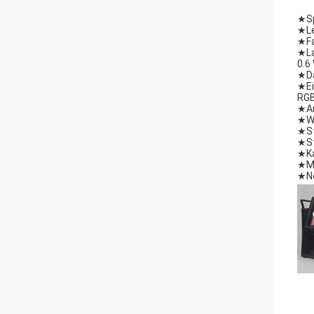
★
S
★
L
★
F
★
L
0.6
★
D
★
E
RGB
★
A
★
W
★
S
★
S
★
K
★
M
★
N