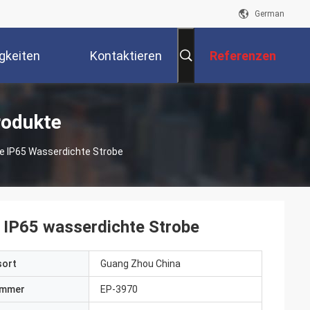
German
gkeiten
Kontaktieren
Referenzen
Sie Uns
rodukte
e IP65 Wasserdichte Strobe
IP65 wasserdichte Strobe
sort
Guang Zhou China
ummer
EP-3970