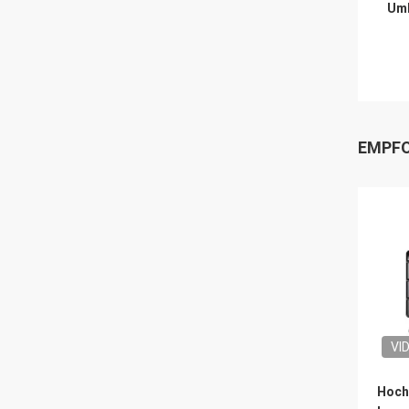
Umb
EMPFO
VI
Hoch