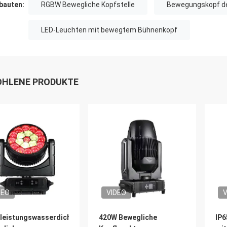
auten:
RGBW Bewegliche Kopfstelle
Bewegungskopf de
LED-Leuchten mit bewegtem Bühnenkopf
HLENE PRODUKTE
DEO
VIDEO
V
leistungswasserdichtes
420W Bewegliche
IP6