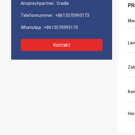
Ansprechpartner :
Cradle
PR
Telefonnummer :
+8613570993173
Ma
WhatsApp :
+8613570993173
Lam
Kontakt
Zah
Kan
Her