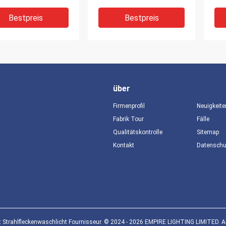
ative
Lee
uchtungslösung
Bestpreis
Bestpreis
über
Firmenprofil
Neuigkeite
Fabrik Tour
Fälle
Qualitätskontrolle
Sitemap
VIDEO
V
Kontakt
Datensch
Helligkeit Scharfe
8000K 420W Sharpy Beam
16 
llicht mit 6-facetten
Scheinwerfer mit USHIO
Sha
aren Honigsack
Lampe 16 DMX Kanal
ult
men
Bel
Bestpreis
Bestpreis
t Strahlfleckenwaschlicht Fournisseur. © 2024 - 2026 EMPIRE LIGHTING LIMITED. Al