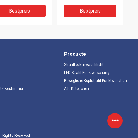
rfarbrad
Bestpreis
Bestpreis
Produkte
n
Strahlfleckenwaschlicht
LED-Strahl-Punktwaschung
Bewegliche Kopfstrahl-Punktwaschung
IDEO
utz-Bestimmungen
Alle Kategorien
DMX Kanal 8000K
DMX512 Steuerelement
rpy Beam Light Die
für die
imative
Bühnenbeleuchtung mit
euchtungslösung
scharfem Strahl mit
einem Strahlwinkel von 0
Bestpreis
Bestpreis
bis 2 Grad
l Rights Reserved.