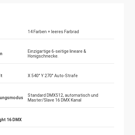
14 Farben + leeres Farbrad
Einzigartige 6-seitige lineare &
en
Honigschnecke.
lt
X 540° Y 270° Auto-Strafe
Standard DMX512, automatisch und
rungsmodus
Master/Slave 16 DMX Kanal
ght 16 DMX