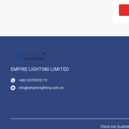
ultim
Bele
EMPIRE LIGHTING LIMITED
+8613570993173
info@empire-lighting.com.cn
Hohe 
Strah
line
Pris
China Gut Qualitä