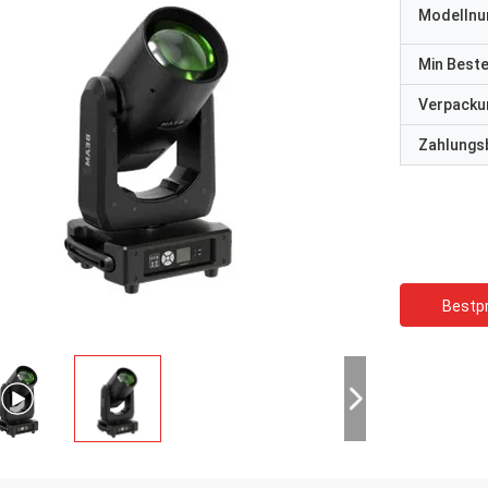
Modelln
Min Best
Verpacku
Zahlungs
Bestpr