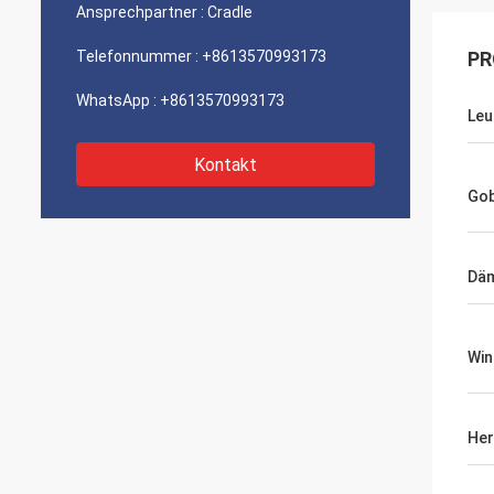
Ansprechpartner :
Cradle
Telefonnummer :
+8613570993173
PR
WhatsApp :
+8613570993173
Leu
Kontakt
Go
Dä
Win
Her