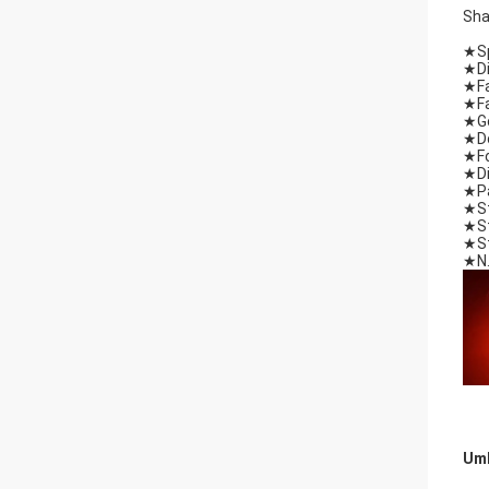
Sha
★
S
★
D
★
F
★
F
★
G
★
D
★
F
★
D
★
P
★
S
★
S
★
S
★
N
Umb