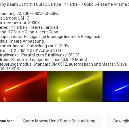
rpy Beam Licht mit USHIO Lampe 14 Farbe 17 Gobo 6-Fasette Prisma 
pannung: AC100~240V/50-60Hz
ie Lampe: USHIO
arbtemperatur: 8000K
arbe: 14 Farben + leeres Farbrad
obo: 17 feste Gobo + leere Gobo
oppelprisma: Einzigartige 6-seitige lineare & Honigsack.
okus: lineare Anpassung
immer: lineare Einstellung von 0-100%
an/Tilt: X 540° Y 270° Auto-Strafe
trahlwinkel: Parallel zum Strahlwinkel 0°3,8°
trobe: Strobe mit doppelter Linse (0,5-12 Mal/s)
teuerungsmodus: Standard DMX512, automatisch und Master/Slave 
.W.: 16 KGS
auten:
Beam Moving Head Stage Beleuchtung
Bewegli