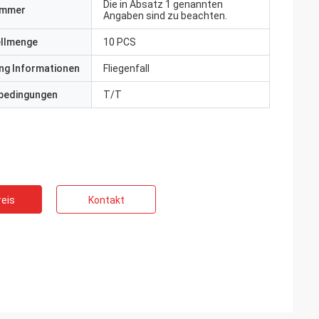
Die in Absatz 1 genannten
ummer
Angaben sind zu beachten.
ellmenge
10 PCS
ng Informationen
Fliegenfall
bedingungen
T/T
eis
Kontakt