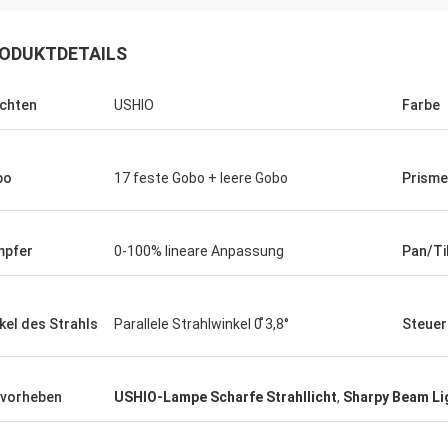
ODUKTDETAILS
chten
USHIO
Farbe
bo
17 feste Gobo + leere Gobo
Prism
mpfer
0-100% lineare Anpassung
Pan/Ti
kel des Strahls
Parallele Strahlwinkel 0 ̊3,8°
Steue
vorheben
USHIO-Lampe Scharfe Strahllicht
,
Sharpy Beam Li