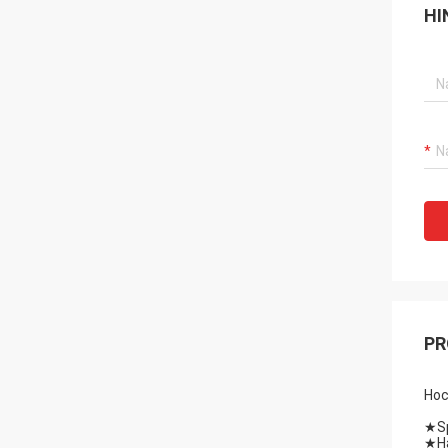
HI
PR
Hoc
★
S
★
H