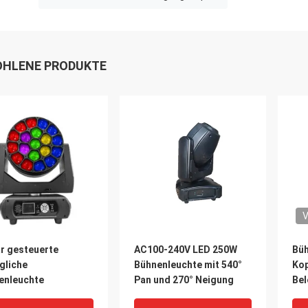
HLENE PRODUKTE
V
ar gesteuerte
AC100-240V LED 250W
Bü
gliche
Bühnenleuchte mit 540°
Kop
enleuchte
Pan und 270° Neigung
Bel
Far