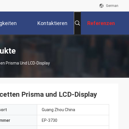
German
gkeiten
Kontaktieren
Referenzen
Sie Uns
ukte
ten Prisma Und LCD-Display
acetten Prisma und LCD-Display
sort
Guang Zhou China
ummer
EP-3730