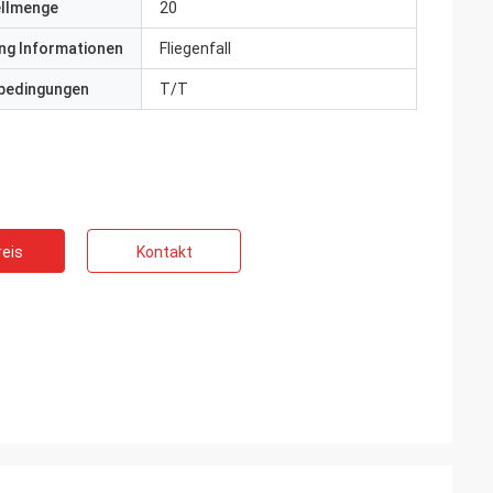
ellmenge
20
ng Informationen
Fliegenfall
bedingungen
T/T
eis
Kontakt