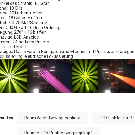
inkel des Strahls: 1,6 Grad
anal: 18 CHs
arbe: 10 Farben + offen
obo: 18 Gobos + offen
trobe: 0-25 Mal/Sekunde
an: 540 Grad + 16 Bit in Ordnung
eigung: 270° + 16 bit fein
nzeige: LCD-Anzeige
risma: 24-seitiges Prisma
rost: mit Frost
arbiges Rad: 6 Farben Honigstockrad Mischen mit Prisma, um farbigen
okussierung: elektrische Fokussierung
auten:
Beam Wash-Bewegungskopf
LED-Lichter für 
Bühnen-LED-Punktbewegungskopf