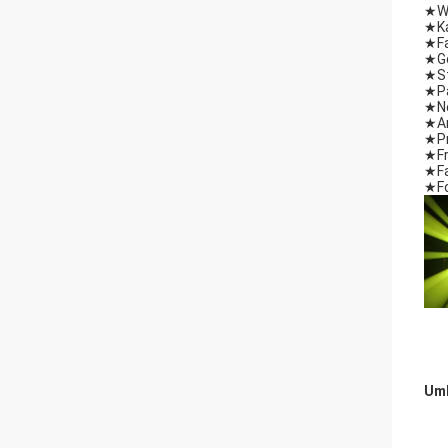
★
W
★
K
★
F
★
G
★
S
★
P
★
N
★
A
★
P
★
F
★
F
★
F
Umb