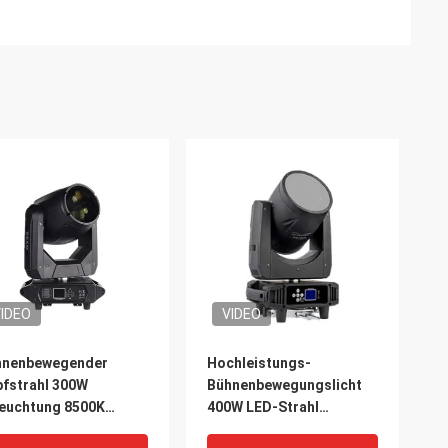
IDEO
VIDEO
hnenbewegender
Hochleistungs-
fstrahl 300W
Bühnenbewegungslicht
euchtung 8500K
400W LED-Strahl
btemperatur AC100-
Bewegungslicht