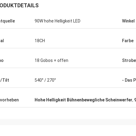
ODUKTDETAILS
htquelle
90W hohe Helligkeit LED
Winkel
al
18CH
Farbe
bo
18 Gobos + offen
Strobe
/Tilt
540° / 270°
- Das 
vorheben
Hohe Helligkeit Bühnenbewegliche Scheinwerfer
,