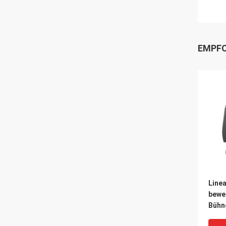
EMPFO
Line
bewe
Bühn