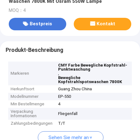
Waschen 7800K Mit Osram 550W Lampe
MOQ：4
Bestpreis
Kontakt
Produkt-Beschreibung
CMY Farbe Bewegliche Kopfstrahl-
Punktwaschung
Markieren
,
Bewegliche
Kopfstrahlspotswaschen 7800K
Herkunftsort
Guang Zhou China
Modellnummer
EP-550
Min Bestellmenge
4
Verpackung
Fliegenfall
Informationen
Zahlungsbedingungen
T/T
Sehen Sie mehr an