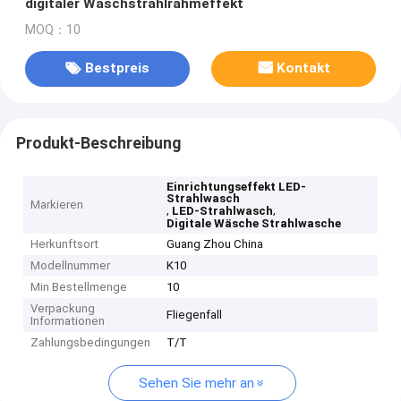
digitaler Waschstrahlrahmeffekt
MOQ：10
Bestpreis
Kontakt
Produkt-Beschreibung
Einrichtungseffekt LED-
Strahlwasch
Markieren
,
,
LED-Strahlwasch
Digitale Wäsche Strahlwasche
Herkunftsort
Guang Zhou China
Modellnummer
K10
Min Bestellmenge
10
Verpackung
Fliegenfall
Informationen
Zahlungsbedingungen
T/T
Sehen Sie mehr an