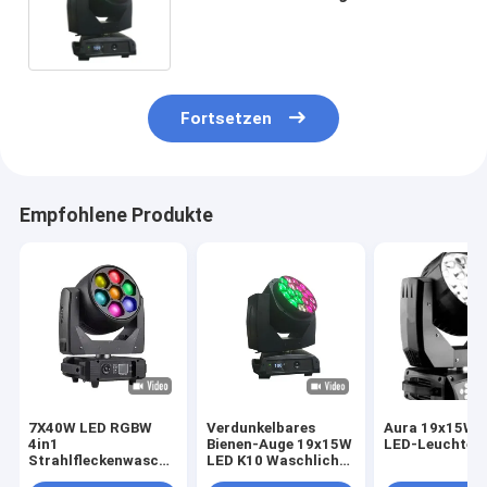
Waschstrahlrahmeffekt
Fortsetzen
Empfohlene Produkte
7X40W LED RGBW
Verdunkelbares
Aura 19x15W 
4in1
Bienen-Auge 19x15W
LED-Leuchten
Strahlfleckenwaschung
LED K10 Waschlicht
für dynamische
Zoom