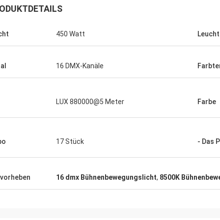
ODUKTDETAILS
cht
450 Watt
Leucht
al
16 DMX-Kanäle
Farbte
LUX 880000@5 Meter
Farbe
bo
17 Stück
- Das 
vorheben
16 dmx Bühnenbewegungslicht
,
8500K Bühnenbewe