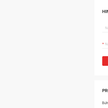
HI
PR
Büh