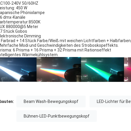
C100-240V 50/60HZ
eistung: 450 W
apanische Phönixlampe
6 dmx-Kanäle
arbtemperatur:8500K
UX 880000@5 Meter
7 Stück Gobos
lektronische Dimming
 Farbrad + 14 Stück Farbe/Weiß mit weichen Lichtfarben + Halbfarbe
ehrfache Modi und Geschwindigkeiten des Stroboskopeffekts.
risma: 6 Prisma + 16 Prisma + 32 Prisma mit Rationseffekt
ntelligentes Wärmekühlsystem.
auten:
Beam Wash-Bewegungskopf
LED-Lichter für 
Bühnen-LED-Punktbewegungskopf