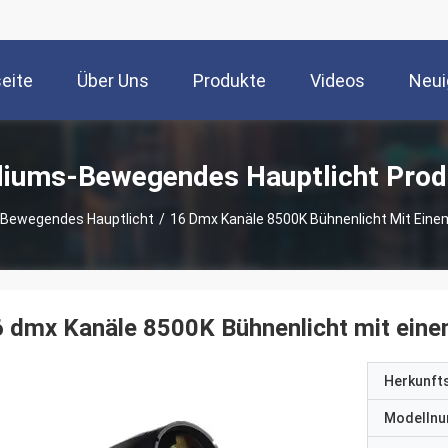
seite
Über Uns
Produkte
Videos
Neui
diums-Bewegendes Hauptlicht Prod
Bewegendes Hauptlicht
/
16 Dmx Kanäle 8500K Bühnenlicht Mit Eine
 dmx Kanäle 8500K Bühnenlicht mit eine
Herkunft
Modelln