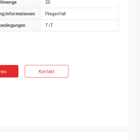
ellmenge
20
ng Informationen
Fliegenfall
bedingungen
T/T
eis
Kontakt