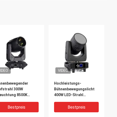
IDEO
VIDEO
hnenbewegender
Hochleistungs-
fstrahl 300W
Bühnenbewegungslicht
euchtung 8500K
400W LED-Strahl
btemperatur AC100-
Bewegungslicht
V 50/60HZ
Bestpreis
Bestpreis