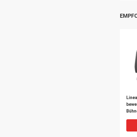
EMPFO
Line
bewe
Bühn