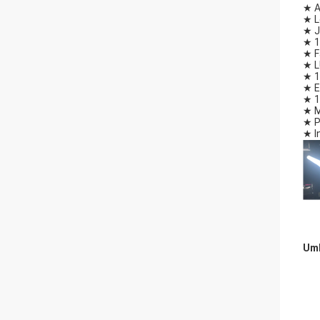
★ A
★ L
★ J
★ 1
★ F
★ L
★ 1
★ E
★ 1
★ M
★ P
★ I
Umb