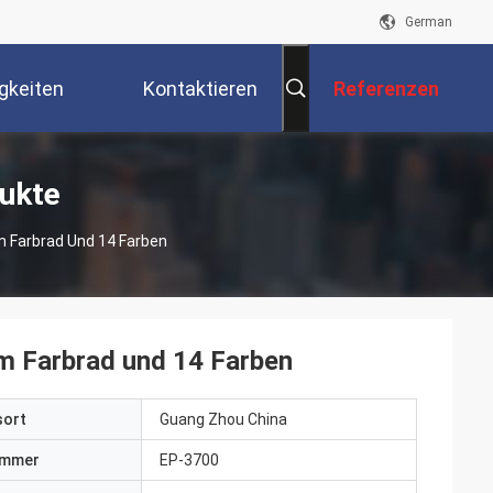
German
gkeiten
Kontaktieren
Referenzen
Sie Uns
ukte
m Farbrad Und 14 Farben
m Farbrad und 14 Farben
sort
Guang Zhou China
ummer
EP-3700