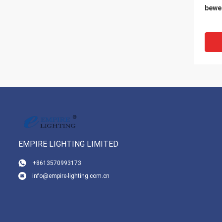
bewe
EMPIRE LIGHTING LIMITED
+8613570993173
info@empire-lighting.com.cn
AC10
LED 
Neig
Weiß