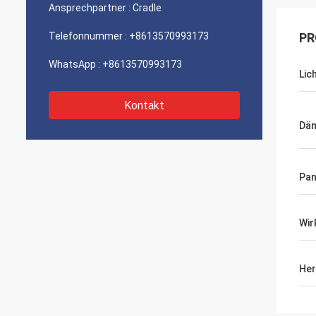
Ansprechpartner :
Cradle
Telefonnummer :
+8613570993173
PR
WhatsApp :
+8613570993173
Lic
Kontakt
Dä
Pan
Wir
Her