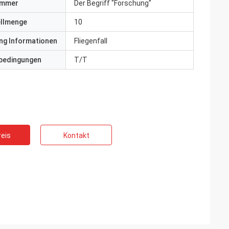
ummer
Der Begriff "Forschung"
ellmenge
10
ng Informationen
Fliegenfall
bedingungen
T/T
eis
Kontakt