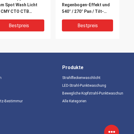
m Spot Wash Licht
Regenbogen-Effekt und
t CMY CTO CTB
540° / 270° Pan / Tilt-
mation 100-240V
Kontrolle für
W Lampe 15 Farben 8
Bühnenbeleuchtung
Bestpreis
Bestpreis
ehbare Gobos 31 DMX
äle
Produkte
n
Strahlfleckenwaschlicht
LED-Strahl-Punktwaschung
Bewegliche Kopfstrahl-Punktwaschung
IDEO
utz-Bestimmungen
Alle Kategorien
serdichtes Strobe
Fortgeschrittene 380W
00W RGBW
Beam Spot Wash Light
nenbeleuchtung IP65
mit einzigartigen 6-
ahl Spot Wash Licht
facetten linearen