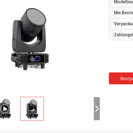
Modelln
Min Best
Verpacku
Zahlungs
Bestpr