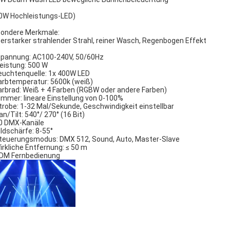
0W Hochleistungs-LED)
ondere Merkmale:
erstarker strahlender Strahl, reiner Wasch, Regenbogen Effekt
pannung: AC100-240V, 50/60Hz
eistung: 500 W
uchtenquelle: 1x 400W LED
rbtemperatur: 5600k (weiß)
rbrad: Weiß + 4 Farben (RGBW oder andere Farben)
mmer: lineare Einstellung von 0-100%
robe: 1-32 Mal/Sekunde, Geschwindigkeit einstellbar
n/Tilt: 540°/ 270° (16 Bit)
 DMX-Kanäle
ldschärfe: 8-55°
euerungsmodus: DMX 512, Sound, Auto, Master-Slave
rkliche Entfernung: ≤ 50 m
M Fernbedienung