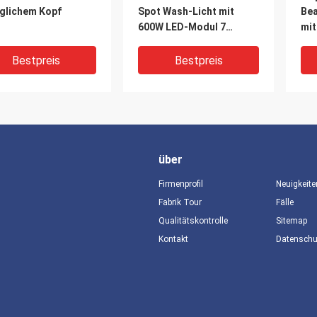
glichem Kopf
Spot Wash-Licht mit
Bea
600W LED-Modul 7
mi
rotierenden Gobos und
Ani
CMY Farbsystem
480
Bestpreis
Bestpreis
Dr
Kan
über
Firmenprofil
Neuigkeite
Fabrik Tour
Fälle
Qualitätskontrolle
Sitemap
V
Kontakt
Datensch
0-240V 300W 250W
Anpassbares Beam Spot
Was
540 Deg Pan 270 Deg
Wash Light mit 540° X
10
ung 18 DMX 7 Farbe
270° Auto Fine Pan/Tilt
Büh
strahl Spot Wash
und 16 DMX-Kanälen
Str