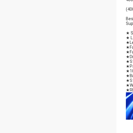
(40
Bes
Sup
★ S
★ L
★Le
★Fa
★Fa
★Di
★St
★Pa
★10
★Bi
★St
★Wi
★RD