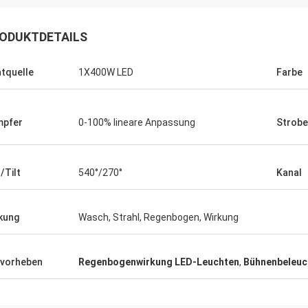
ODUKTDETAILS
htquelle
1X400W LED
Farbe
mpfer
0-100% lineare Anpassung
Strobe
/Tilt
540°/270°
Kanal
kung
Wasch, Strahl, Regenbogen, Wirkung
vorheben
Regenbogenwirkung LED-Leuchten
,
Bühnenbeleuc