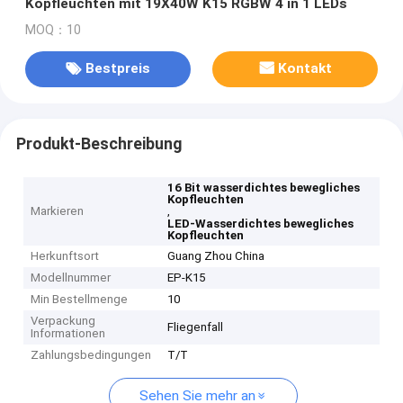
Kopfleuchten mit 19X40W K15 RGBW 4 in 1 LEDs
MOQ：10
Bestpreis
Kontakt
Produkt-Beschreibung
16 Bit wasserdichtes bewegliches
Kopfleuchten
Markieren
,
LED-Wasserdichtes bewegliches
Kopfleuchten
Herkunftsort
Guang Zhou China
Modellnummer
EP-K15
Min Bestellmenge
10
Verpackung
Fliegenfall
Informationen
Zahlungsbedingungen
T/T
Sehen Sie mehr an