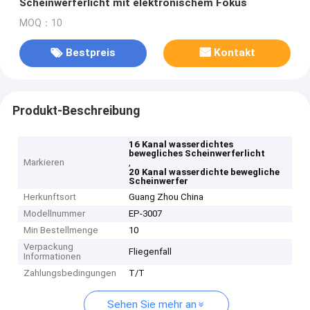
Scheinwerferlicht mit elektronischem Fokus
MOQ：10
Bestpreis
Kontakt
Produkt-Beschreibung
16 Kanal wasserdichtes
bewegliches Scheinwerferlicht
Markieren
,
20 Kanal wasserdichte bewegliche
Scheinwerfer
Herkunftsort
Guang Zhou China
Modellnummer
EP-3007
Min Bestellmenge
10
Verpackung
Fliegenfall
Informationen
Zahlungsbedingungen
T/T
Sehen Sie mehr an